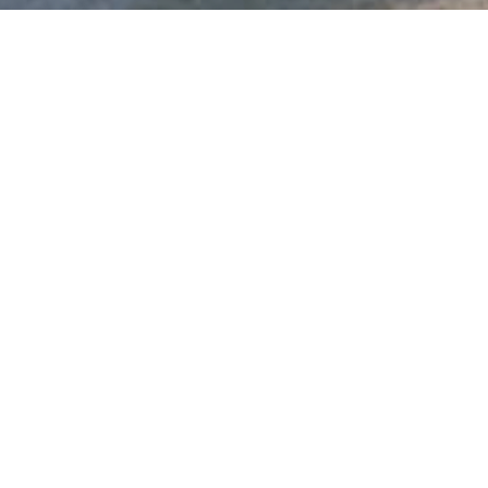
Wohnquartier Hinter Burg
Im Rahmen einer eigenständigen
Projektgesellschaft, der KLW Wohnbau GmbH
& Co.KG, wurde das Wohnquartier Hinter Burg
von Oliver Kettenhofen, Alexandra Laubenthal
und Dierk Weber für Eigennutzer und
Kapitalanleger entwickelt und schlüsselfertig
errichtet.
Mit viel Liebe zum Detail, einem hohen
Anspruch an die architektonische Gestaltung
und die technische Funktionalität sind hier