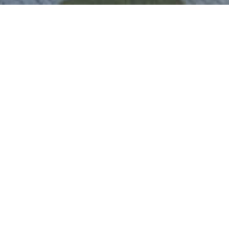
Wohnquartier Hinter Burg
Im Rahmen einer eigenständigen
Projektgesellschaft, der KLW Wohnbau GmbH
& Co.KG, wurde das Wohnquartier Hinter Burg
von Oliver Kettenhofen, Alexandra Laubenthal
und Dierk Weber für Eigennutzer und
Kapitalanleger entwickelt und schlüsselfertig
errichtet.
Mit viel Liebe zum Detail, einem hohen
Anspruch an die architektonische Gestaltung
und die technische Funktionalität sind hier