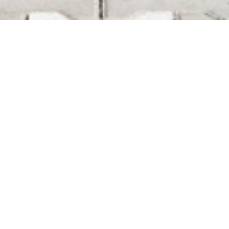
Ausstellungshalle Oster-Daum,
Kaisersesch
Transparent und repräsentativ zeigt sich die
neue Ausstellungsfläche mit angegliederten
Büroräumen für einen Landmaschinenhandel
in Kaisersesch. Am Stammsitz der Firma Josef
Oster-Daum entstand in rund einjähriger
Bauzeit der kommunikative Neubau des
Landmaschinenhändlers als offene Stahl- und
Glaskonstruktion.