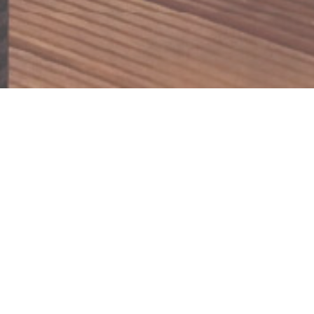
KÜS-Prüfstelle, Trier
Die perfekte Umsetzung modernster
Architekturdetails, die exakte Herstellung von
hochwertigen Sichtbeton- und
Sichtmauerwerksflächen sowie die
fachgerechte Handhabung neu entwickelter
Bauelemente zeigt dieses Objekt, das Wohnen