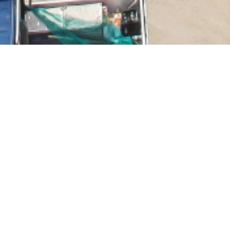
Weig Erweiterung KM 3, Mayen
Neubau einer ca. 5.000 m² großen
Produktionshalle für ein Unternehmen der
Papierindustrie, mit einem in der Halle
integrierten ca. 1.600 m² großen,
staplerbefahrbaren Palettenlager in 2. Ebene,
ein ca. 200 m² großes Meisterbüro sowie
einem vorgelagerten 4-geschossigen Sozial-
und Technikgebäude mit einer Nutzfläche von