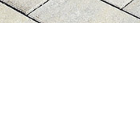
Bürogebäude MMG
Nach einem Entwurf der Fa. LAMIRO
Projektentwicklung GmbH führte die Fa. Ferd.
DE ROCCO GmbH den Neubau des
Bürogebäudes in Generalübernehmerschaft
die Bauleistungen schlüsselfertig aus.
Der in Massivbauweise erstellte Baukörper
umfasst zwei Vollgeschosse und ein